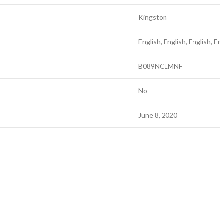
‎Kingston
‎English, English, English, E
‎B089NCLMNF
‎No
‎June 8, 2020