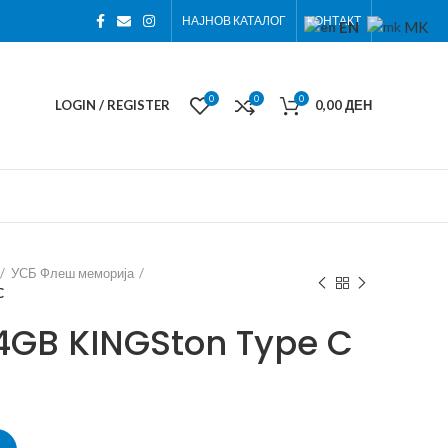
НАЈНОВ КАТАЛОГ
КОНТАКТ
EN
MK
0
0
0
LOGIN / REGISTER
0,00
ДЕН
УСБ Флеш меморија
C
4GB KINGSton Type C