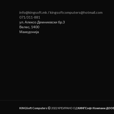
info@kingsoft.mk
/
kingsoftcomputers@hotmail.com
071/311-881
ул. Алексо Демниевски бр.3
Велес
,
1400
Македонија
KINGSoft Computers
2022 КРЕИРАНО ОД
КИНГСофт Компани ДОО