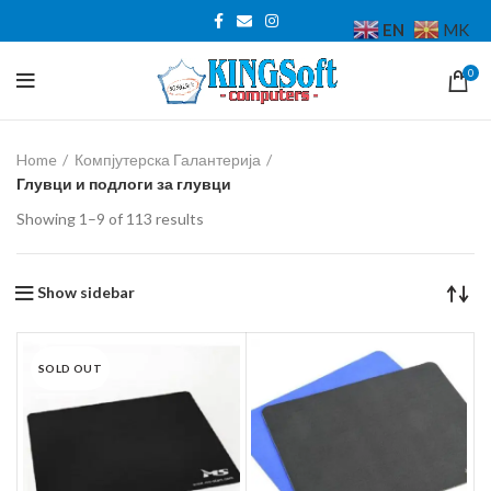
EN
MK
0
Home
Компјутерска Галантерија
Глувци и подлоги за глувци
Sorted
Showing 1–9 of 113 results
by
price:
low
Show sidebar
to
high
SOLD OUT