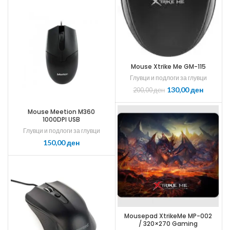
Mouse Xtrike Me GM-115
Глувци и подлоги за глувци
130,00
ден
200,00
ден
Mouse Meetion M360
1000DPI USB
Глувци и подлоги за глувци
ден
Mousepad XtrikeMe MP-002
/ 320×270 Gaming