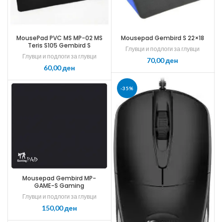
MousePad PVC MS MP-02 MS
Mousepad Gembird S 22×18
Teris S105 Gembird S
Глувци и подлоги за глувци
Глувци и подлоги за глувци
ден
ден
-35%
Mousepad Gembird MP-
GAME-S Gaming
Глувци и подлоги за глувци
ден