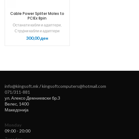
Cable Power Spliter Molex to
PCIEx 8pin
Останати кабли и адаптери
,
Струјни кабли и адаптери
ден
info@kingsoft.mk
/
kingsoftcomputers@hotmail.com
071/311-881
ул. Алексо Демниевски бр.3
Велес
,
1400
Македонија
Monday
09:00 - 20:00
Tuesday