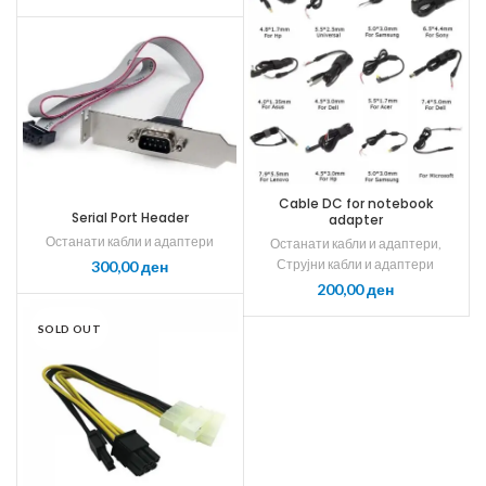
Cable DC for notebook
Serial Port Header
adapter
Останати кабли и адаптери
Останати кабли и адаптери
,
Струјни кабли и адаптери
ден
ден
SOLD OUT