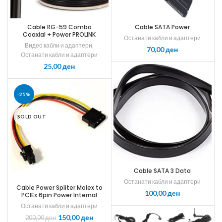
Cable RG-59 Combo
Cable SATA Power
Coaxial + Power PROLINK
Останати кабли и адаптери
Видео кабли и адаптери
,
ден
Останати кабли и адаптери
ден
-25%
SOLD OUT
Cable SATA 3 Data
Останати кабли и адаптери
Cable Power Spliter Molex to
ден
PCIEx 6pin Power Internal
Spliter with ATX
Останати кабли и адаптери
150,00
ден
200,00
ден