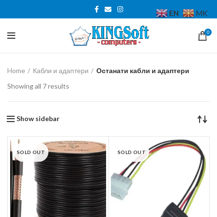
EN
MK
0
Home
Кабли и адаптери
Останати кабли и адаптери
Sorted
Showing all 7 results
by
price:
low
Show sidebar
to
high
SOLD OUT
SOLD OUT