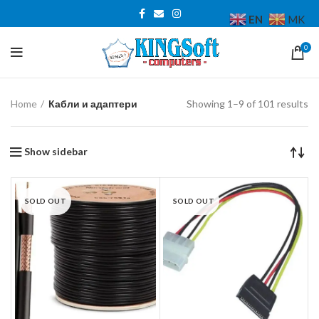
EN
MK
0
So
Home
Кабли и адаптери
Showing 1–9 of 101 results
by
pr
lo
Show sidebar
to
hi
SOLD OUT
SOLD OUT