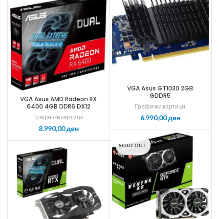
VGA Asus GT1030 2GB
GDDR5
VGA Asus AMD Radeon RX
6400 4GB DDR6 DX12
Графички картици
Графички картици
ден
ден
SOLD OUT