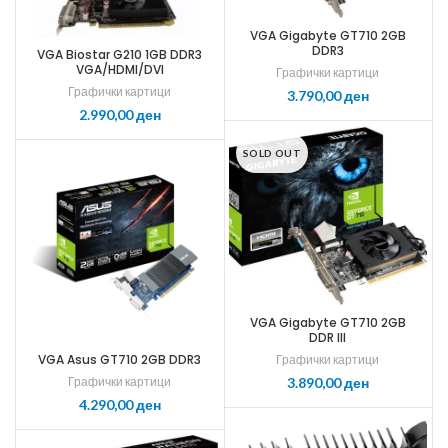
VGA Gigabyte GT710 2GB
DDR3
VGA Biostar G210 1GB DDR3
VGA/HDMI/DVI
Графички картици
Графички картици
ден
ден
SOLD OUT
VGA Gigabyte GT710 2GB
DDR III
VGA Asus GT710 2GB DDR3
Графички картици
Графички картици
ден
ден