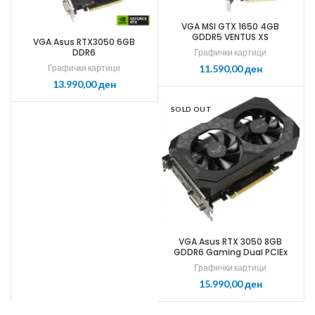
VGA MSI GTX 1650 4GB
GDDR5 VENTUS XS
VGA Asus RTX3050 6GB
DDR6
Графички картици
Графички картици
ден
ден
SOLD OUT
VGA Asus RTX 3050 8GB
GDDR6 Gaming Dual PCIEx
4.0 OC
Графички картици
ден