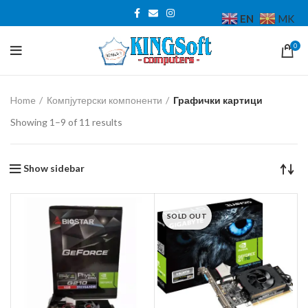
EN
MK
0
Home
Компјутерски компоненти
Графички картици
Sorted
Showing 1–9 of 11 results
by
price:
low
Show sidebar
to
high
SOLD OUT