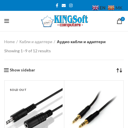
EN
MK
0
Home
Кабли и адаптери
Аудио кабли и адаптери
Sorted
Showing 1–9 of 12 results
by
price:
low
Show sidebar
to
high
SOLD OUT