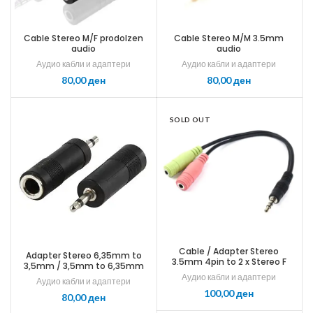
Cable Stereo M/F prodolzen
Cable Stereo M/M 3.5mm
audio
audio
Аудио кабли и адаптери
Аудио кабли и адаптери
ден
ден
SOLD OUT
Cable / Adapter Stereo
Adapter Stereo 6,35mm to
3.5mm 4pin to 2 x Stereo F
3,5mm / 3,5mm to 6,35mm
3pin Splitter cable for
Аудио кабли и адаптери
Аудио кабли и адаптери
Headphone and Microphone
ден
ден