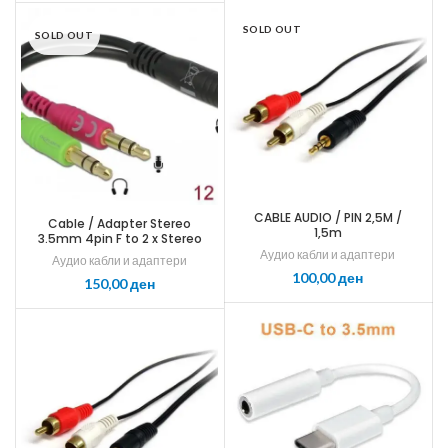
SOLD OUT
SOLD OUT
CABLE AUDIO / PIN 2,5M /
Cable / Adapter Stereo
1,5m
3.5mm 4pin F to 2 x Stereo
3pin M Splitter cable for
Аудио кабли и адаптери
Аудио кабли и адаптери
Headphone and Microphone
ден
ден