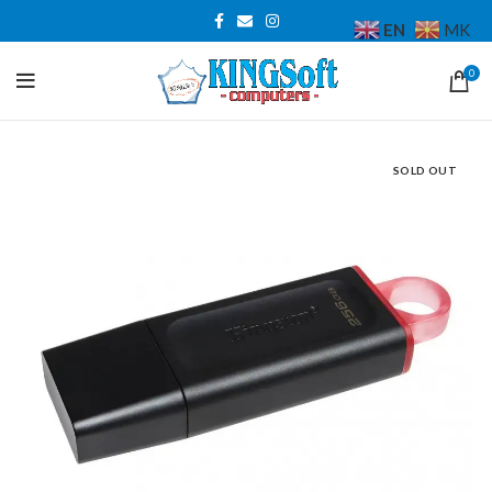
EN
MK
0
SOLD OUT