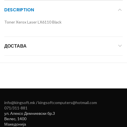
DESCRIPTION
Toner Xerox Laser LX6110 Black
ДОСТАВА
info@kingsoft.mk
/
kingsoftcomputers@hotmail.com
071/311-881
ул. Алексо Демниевски бр.3
Велес
,
1400
Македонија