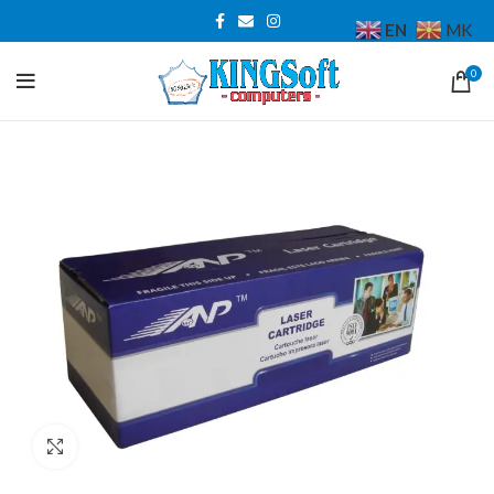
EN
MK
0
Click to enlarge