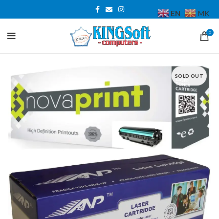
EN
MK
0
SOLD OUT