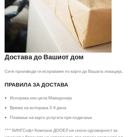
Достава до Вашиот дом
Сите производи ги испраќаме по карго до Вашата локација.
ПРАВИЛА ЗА ДОСТАВА
Испорака низ цела Македонија
Време на испорака 3-4 дена
Плаќање на карго услугата при подигање
*** КИНГСофт Компани ДООЕЛ не сноси одговорност за
начинот и брзината на испораката, тоа зависи исклучиво од