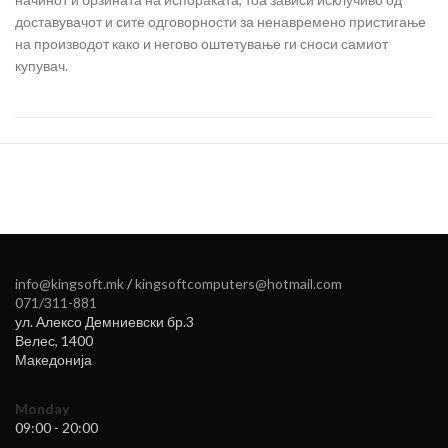
доставувачот и сите одговорности за ненавремено пристигање
на производот како и негово оштетување ги сноси самиот
купувач.
info@kingsoft.mk
/
kingsoftcomputers@hotmail.com
071/311-881
ул. Алексо Демниевски бр.3
Велес
,
1400
Македонија
Monday
09:00 - 20:00