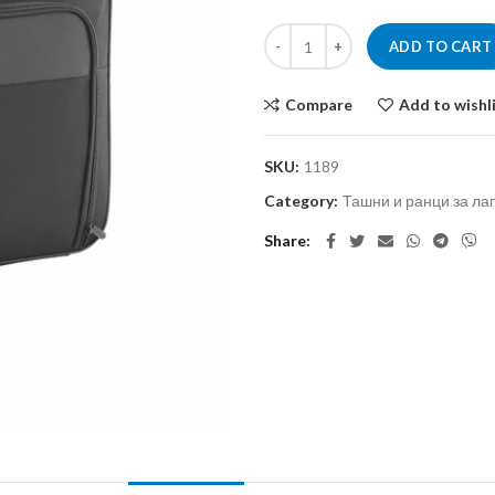
ADD TO CART
Compare
Add to wishl
SKU:
1189
Category:
Ташни и ранци за ла
Share