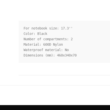
For notebook size: 17.3''

Color: Black

Number of compartments: 2

Material: 600D Nylon

Waterproof material: No

Dimensions (mm): 460x340x70