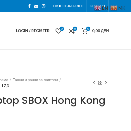
НАЈНОВ КАТАЛОГ
КОНТАКТ
EN
MK
0
0
0
LOGIN / REGISTER
0,00
ДЕН
према
Ташни и ранци за лаптопи
 17,3
ptop SBOX Hong Kong