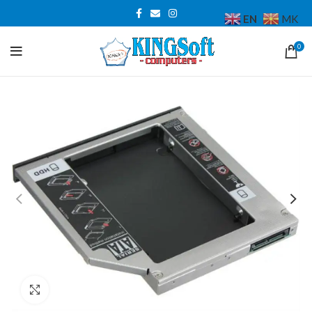
EN
MK
0
Click to enlarge