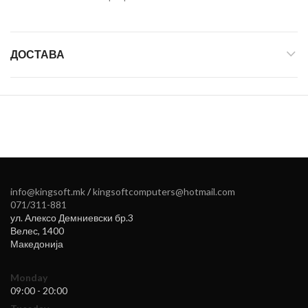
ДОСТАВА
info@kingsoft.mk
/
kingsoftcomputers@hotmail.com
071/311-881
ул. Алексо Демниевски бр.3
Велес
,
1400
Македонија
Monday
09:00 - 20:00