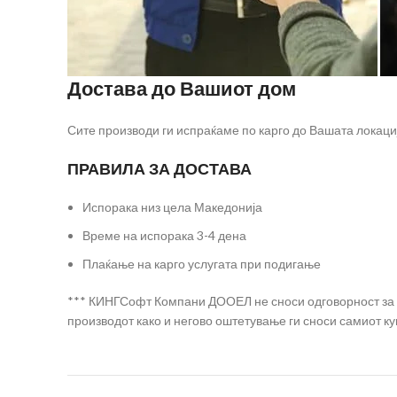
Достава до Вашиот дом
Сите производи ги испраќаме по карго до Вашата локаци
ПРАВИЛА ЗА ДОСТАВА
Испорака низ цела Македонија
Време на испорака 3-4 дена
Плаќање на карго услугата при подигање
*** КИНГСофт Компани ДООЕЛ не сноси одговорност за на
производот како и негово оштетување ги сноси самиот ку