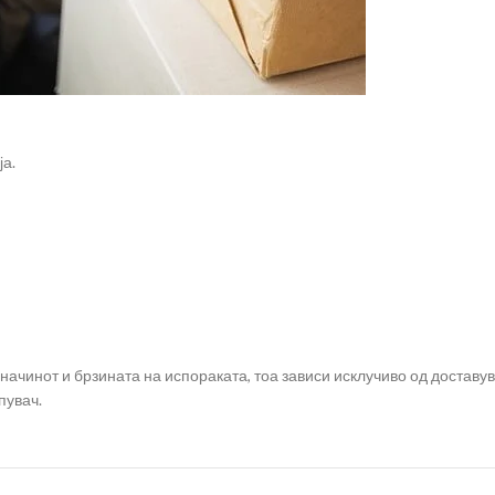
ја.
чинот и брзината на испораката, тоа зависи исклучиво од доставу
пувач.