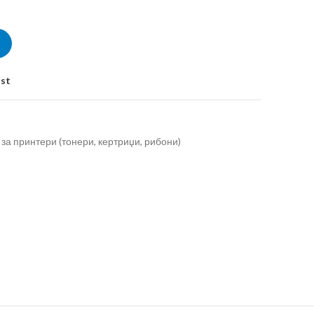
ist
за принтери (тонери, кертриџи, рибони)