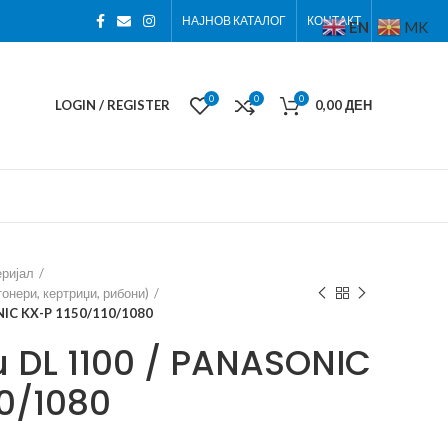
НАЈНОВ КАТАЛОГ
КОНТАКТ
EN
MK
0
0
0
LOGIN / REGISTER
0,00
ДЕН
еријал
онери, кертриџи, рибони)
NIC KX-P 1150/110/1080
su DL 1100 / PANASONIC
10/1080
ден
ден