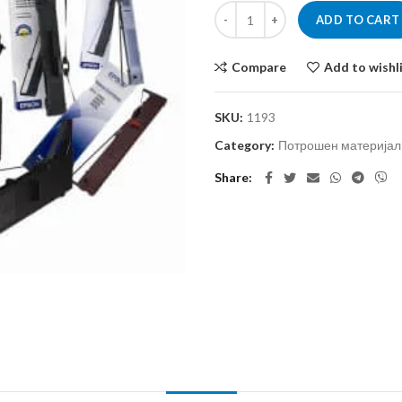
ADD TO CART
Compare
Add to wishl
SKU:
1193
Category:
Потрошен материјал 
Share