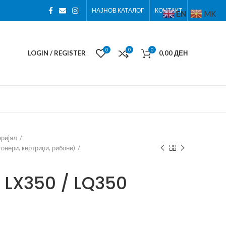
НАЈНОВ КАТАЛОГ
КОНТАКТ
EN
MK
0
0
0
LOGIN / REGISTER
0,00
ДЕН
еријал
онери, кертриџи, рибони)
 LX350 / LQ350