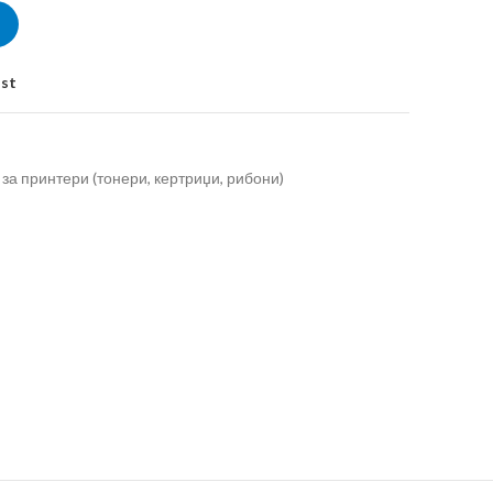
ist
за принтери (тонери, кертриџи, рибони)