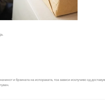
ја.
чинот и брзината на испораката, тоа зависи исклучиво од доставу
пувач.