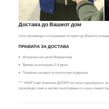
Достава до Вашиот дом
Сите производи ги испраќаме по карго до Вашата локаци
ПРАВИЛА ЗА ДОСТАВА
Испорака низ цела Македонија
Време на испорака 3-4 дена
Плаќање на карго услугата при подигање
*** КИНГСофт Компани ДООЕЛ не сноси одговорност за на
производот како и негово оштетување ги сноси самиот ку