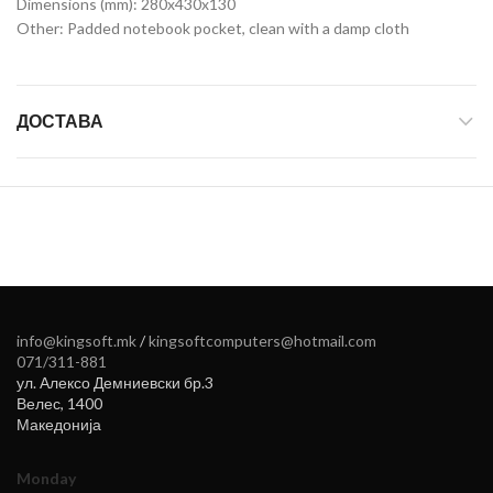
Dimensions (mm): 280x430x130
Other: Padded notebook pocket, clean with a damp cloth
ДОСТАВА
info@kingsoft.mk
/
kingsoftcomputers@hotmail.com
071/311-881
ул. Алексо Демниевски бр.3
Велес
,
1400
Македонија
Monday