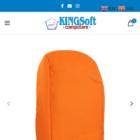
EN
MK
0