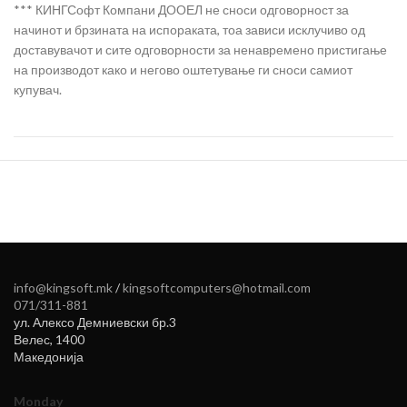
*** КИНГСофт Компани ДООЕЛ не сноси одговорност за
начинот и брзината на испораката, тоа зависи исклучиво од
доставувачот и сите одговорности за ненавремено пристигање
на производот како и негово оштетување ги сноси самиот
купувач.
info@kingsoft.mk
/
kingsoftcomputers@hotmail.com
071/311-881
ул. Алексо Демниевски бр.3
Велес
,
1400
Македонија
Monday