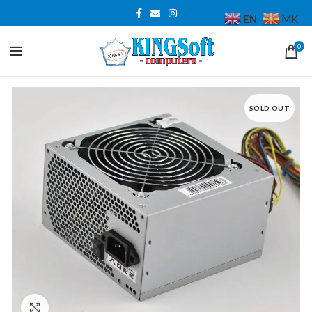
EN
MK
0
SOLD OUT
Click to enlarge