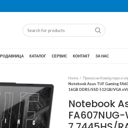
ПРОДАВНИЦА
КАТАЛОГ
СЕРВИС
КОНТАКТ
ЗА НАС
Home
Преносни Компјутери и о
Notebook Asus TUF Gaming FA
16GB DDR5/SSD 512GB/VGA nVi
Notebook A
FA607NUG-
7 7445HS/R