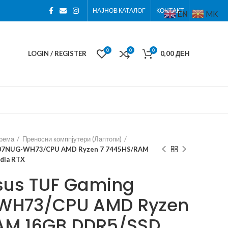
НАЈНОВ КАТАЛОГ
КОНТАКТ
EN
MK
0
0
0
LOGIN / REGISTER
0,00
ДЕН
према
Преносни комппјутери (Лаптопи)
607NUG-WH73/CPU AMD Ryzen 7 7445HS/RAM
dia RTX
sus TUF Gaming
WH73/CPU AMD Ryzen
AM 16GB DDR5/SSD