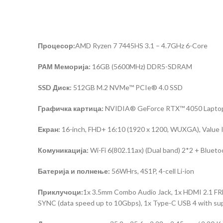
Процесор:
AMD Ryzen 7 7445HS 3.1 – 4.7GHz 6-Core
РАМ Меморија:
16GB (5600MHz) DDR5-SDRAM
SSD Диск:
512GB M.2 NVMe™ PCIe® 4.0 SSD
Графичка картица:
NVIDIA® GeForce RTX™ 4050 Laptop
Екран:
16-inch, FHD+ 16:10 (1920 x 1200, WUXGA), Value I
Комуникација:
Wi-Fi 6(802.11ax) (Dual band) 2*2 + Bluet
Батерија и полнење:
56WHrs, 4S1P, 4-cell Li-ion
Приклучоци:
1x 3.5mm Combo Audio Jack, 1x HDMI 2.1 FRL,
SYNC (data speed up to 10Gbps), 1x Type-C USB 4 with supp