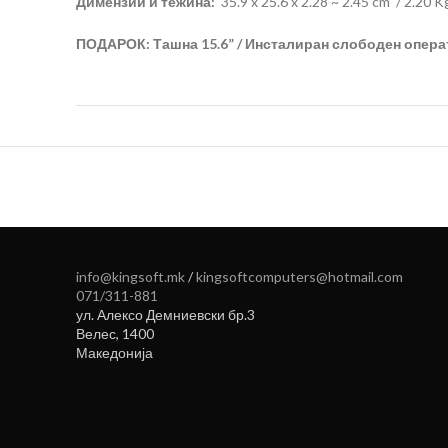
Димензии и тежина:
35.9 x 25.6 x 2.28 ~ 2.45 cm / 2.20 K
ПОДАРОК: Ташна 15.6” / Инсталиран слободен опера
info@kingsoft.mk
/
kingsoftcomputers@hotmail.com
071/311-881
ул. Алексо Демниевски бр.3
Велес
,
1400
Македонија