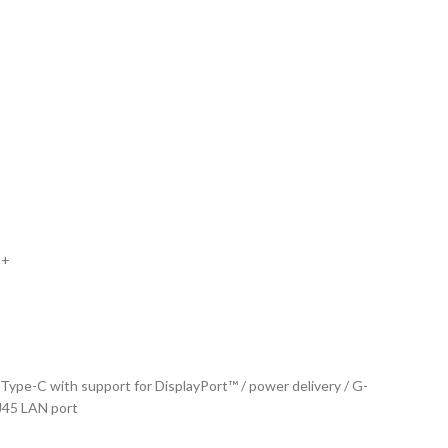
 +
ype-C with support for DisplayPort™ / power delivery / G-
J45 LAN port