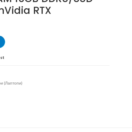
nVidia RTX
ist
и (Лаптопи)