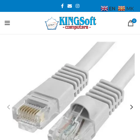
EN
MK
0