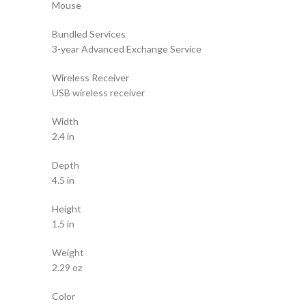
Mouse
Bundled Services
3-year Advanced Exchange Service
Wireless Receiver
USB wireless receiver
Width
2.4 in
Depth
4.5 in
Height
1.5 in
Weight
2.29 oz
Color