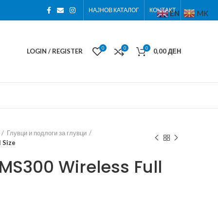
НАЈНОВ КАТАЛОГ
КОНТАКТ
EN
MK
0
0
0
LOGIN / REGISTER
0,00
ДЕН
Глувци и подлоги за глувци
 Size
MS300 Wireless Full