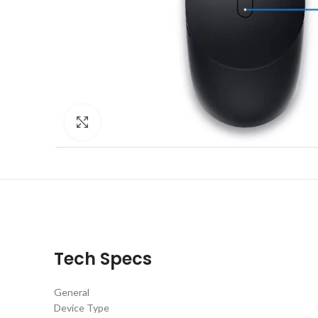
Click to enlarge
Tech Specs
General
Device Type