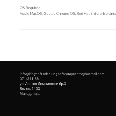
OS Required
Apple MacOS, Google Chrome OS, Red Hat Enterprise Linux 8
info@kingsoft.mk
/
kingsoftcomputers@hotmail.com
071/311-881
ул. Алексо Демниевски бр.3
Велес
,
1400
Македонија