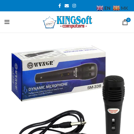
EN
MK
0