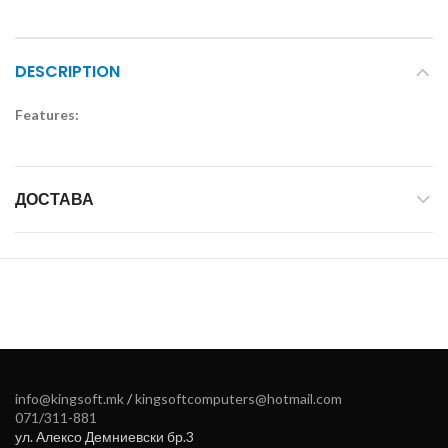
DESCRIPTION
Features:
ДОСТАВА
info@kingsoft.mk
/
kingsoftcomputers@hotmail.com
071/311-881
ул. Алексо Демниевски бр.3