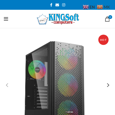
EN
MK
0
HOT