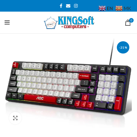
EN
MK
0
-21%
Click to enlarge