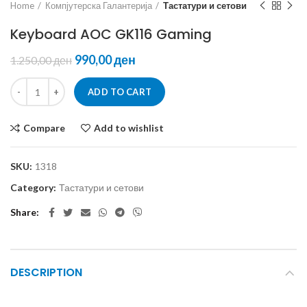
Home
Компјутерска Галантерија
Тастатури и сетови
Keyboard AOC GK116 Gaming
990,00
ден
1.250,00
ден
ADD TO CART
Compare
Add to wishlist
SKU:
1318
Category:
Тастатури и сетови
Share
DESCRIPTION