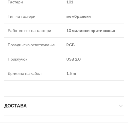
Тастери
101
Тип на тастери
мембрански
Работен век на тастери
10 милиони притискања
Позадинско осветлување
RGB
Приклучок
USB 2.0
Должина на кабел
1.5 m
ДОСТАВА