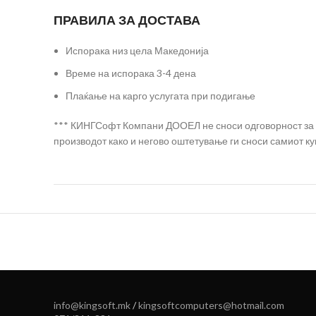
ПРАВИЛА ЗА ДОСТАВА
Испорака низ цела Македонија
Време на испорака 3-4 дена
Плаќање на карго услугата при подигање
*** КИНГСофт Компани ДООЕЛ не сноси одговорност за на
производот како и негово оштетување ги сноси самиот ку
info@kingsoft.mk
/
kingsoftcomputers@hotmail.com