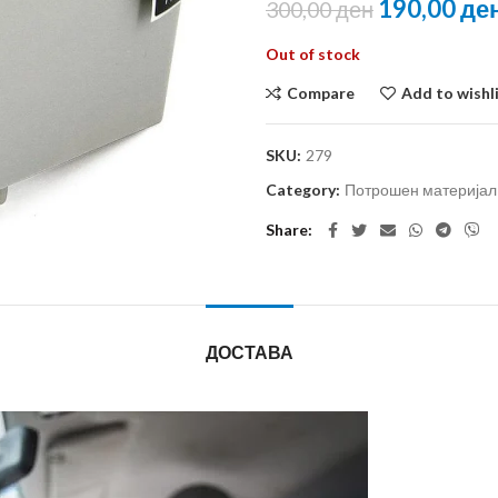
190,00
де
300,00
ден
Out of stock
Compare
Add to wishl
SKU:
279
Category:
Потрошен материјал 
Share
ДОСТАВА