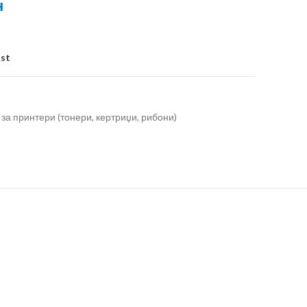
н
ist
за принтери (тонери, кертриџи, рибони)