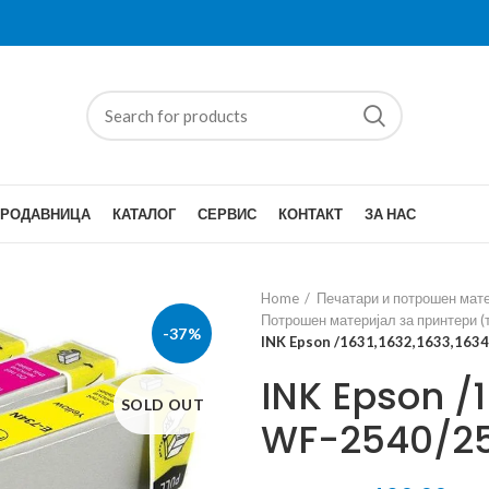
ПРОДАВНИЦА
КАТАЛОГ
СЕРВИС
КОНТАКТ
ЗА НАС
Home
Печатари и потрошен мат
Потрошен материјал за принтери (т
-37%
INK Epson /1631,1632,1633,163
INK Epson /1
SOLD OUT
WF-2540/25