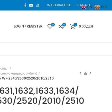
НАЈНОВ КАТАЛОГ
КОНТАКТ
EN
MK
0
0
0
LOGIN / REGISTER
0,00
ДЕН
еријал
онери, кертриџи, рибони)
4/ WF-2540/2530/2520/2010/2510
631,1632,1633,1634/
30/2520/2010/2510