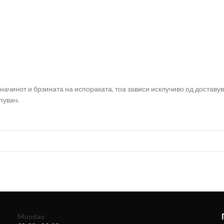
чинот и брзината на испораката, тоа зависи исклучиво од доставу
пувач.
Monday