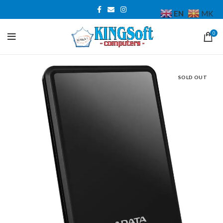
EN
MK
0
SOLD OUT