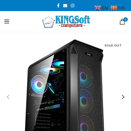
EN
MK
0
SOLD OUT