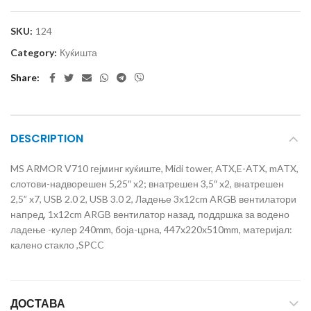
SKU:
124
Category:
Куќишта
Share
DESCRIPTION
MS ARMOR V710 гејминг куќиште, Midi tower, ATX,E-ATX, mATX,
слотови-надворешен 5,25″ x2; внатрешен 3,5″ x2, внатрешен
2,5” x7, USB 2.0 2, USB 3.0 2, Ладење 3x12cm ARGB вентилатори
напред, 1x12cm ARGB вентилатор назад, поддршка за водено
ладење -кулер 240mm, боја-црна, 447x220x510mm, материјал:
калено стакло ,SPCC
ДОСТАВА