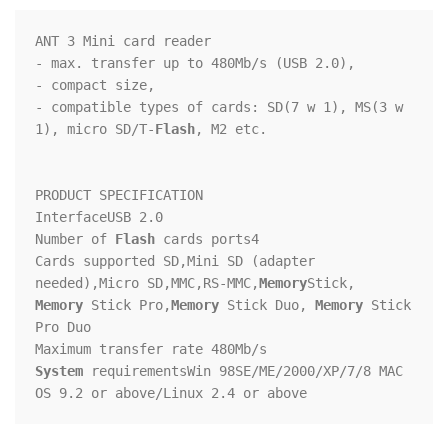
ANT 3 Mini card reader

- max. transfer up to 480Mb/s (USB 2.0),

- compact size,

- compatible types of cards: SD(7 w 1), MS(3 w 
1), micro SD/T-
Flash
, M2 etc.

PRODUCT SPECIFICATION

InterfaceUSB 2.0

Number of 
Flash
 cards ports4

Cards supported SD,Mini SD (adapter 
needed),Micro SD,MMC,RS-MMC,
Memory
Memory
 Stick Pro,
Memory
 Stick Duo, 
Memory
 Stick 
Pro Duo

System
 requirementsWin 98SE/ME/2000/XP/7/8 MAC 
OS 9.2 or above/Linux 2.4 or above