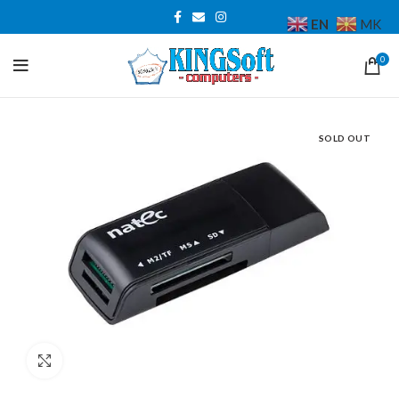
EN
MK
0
SOLD OUT
Click to enlarge