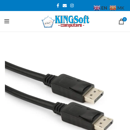
EN
MK
0