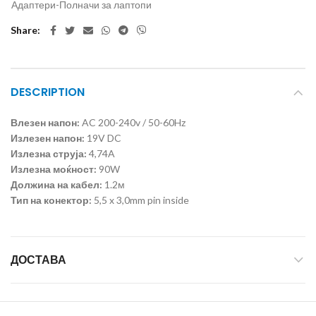
Адаптери-Полначи за лаптопи
Share
DESCRIPTION
Влезен напон:
AC 200-240v / 50-60Hz
Излезен напон:
19V DC
Излезна струја:
4,74A
Излезна моќност:
90W
Должина на кабел:
1.2м
Тип на конектор:
5,5 x 3,0mm pin inside
ДОСТАВА