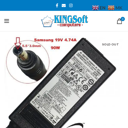
EN
MK
0
SOLD OUT