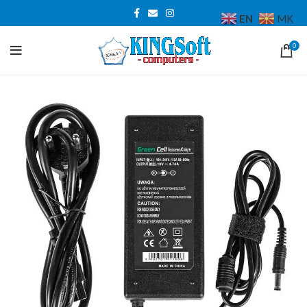
EN
MK
0