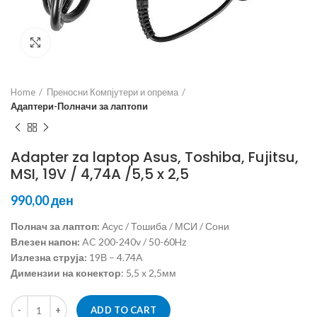
Click to enlarge
Home
Преносни Компјутери и опрема
Адаптери-Полначи за лаптопи
Adapter za laptop Asus, Toshiba, Fujitsu,
MSI, 19V / 4,74A /5,5 x 2,5
ден
Полнач за лаптоп:
Асус / Тошиба / МСИ / Сони
Влезен напон:
AC 200-240v / 50-60Hz
Излезна струја:
19В – 4.74A
Димензии на конектор
: 5,5 x 2,5мм
ADD TO CART