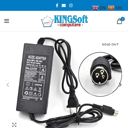
EN
MK
0
SOLD OUT
Click to enlarge