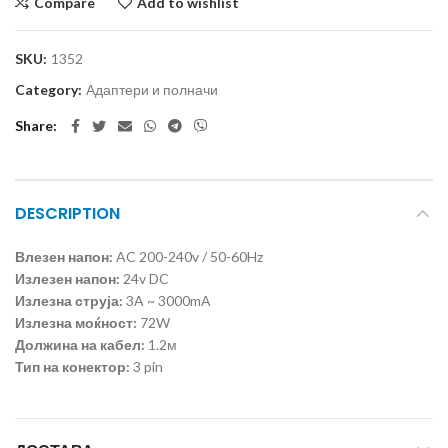
Compare
Add to wishlist
SKU:
1352
Category:
Адаптери и полначи
Share
DESCRIPTION
Влезен напон:
AC 200-240v / 50-60Hz
Излезен напон:
24v DC
Излезна струја:
3A ~ 3000mА
Излезна моќност:
72W
Должина на кабел:
1.2м
Тип на конектор:
3 pin