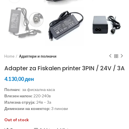
Home
Адаптери и полначи
Adapter za Fiskalen printer 3PIN / 24V / 3A
ден
Полнач:
за фискална каса
Влезен напон:
220-240в
Излезна струја:
24в – 3a
Димензии на конектор:
3 пинови
Out of stock