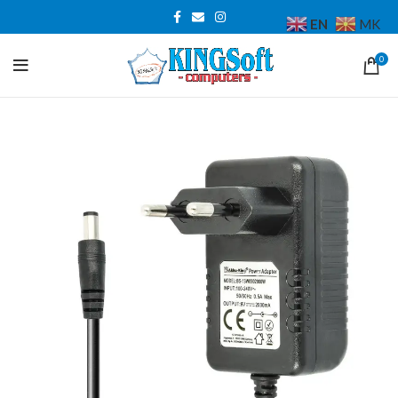
EN
MK
0